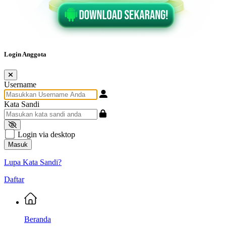
Login Anggota
Username
Kata Sandi
Login via desktop
Lupa Kata Sandi?
Daftar
Beranda