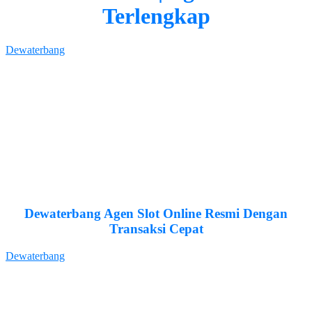
Terlengkap
Dewaterbang
merupakan agen situs judi online terbaik dan
terpercaya di asia yang menyediakan berbagai macam jenis
permainan slot dan dapat hanya dengan 1 id anda sudah dapat
berbagai macam jenis taruhan yang ada di Dewaterbang.
Dengan bermain di Dewaterbang anda akan mendapat keuntungan
yang besar seperti persentase RTP Slot yang tinggi, pola gacor dan
bocoran slot gacor hari ini yang akan update setiap harinya! Tunggu
apa lagi? Gabung sekarang bersama Dewaterbang dan rasakan
sensasi kemenangan yang hanya anda bisa dapatkan di
Dewaterbang yang mana juga memiliki tampilan dan fitur yang
sudah mutakhir!
Dewaterbang Agen Slot Online Resmi Dengan
Transaksi Cepat
Dewaterbang
adalah salah satu Situs Resmi Taruhan Judi Online
yang memiliki Lisensi Resmi dari PAGCOR (Philippines
Amusement And Gaming Corporation) Sebagai salah satu situs
taruhan aman dan terpercaya di asia. Dewaterbang juga juga
berkomitmen untuk terus meningkatkan pelayanan dan juga