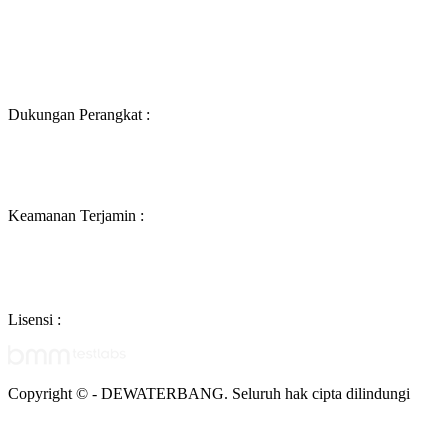
permainan jika putaran tidak bagus.
Pilihlah jenis permainan Slot Online yang sudah dikuasai.
Mencari provider yang memiliki tingkat kemenangan tertinggi
pada saat itu juga
Mengendalikan nafsu semata disaat bermain Slot Online.
Dukungan Perangkat :
Keamanan Terjamin :
Lisensi :
Copyright © - DEWATERBANG. Seluruh hak cipta dilindungi