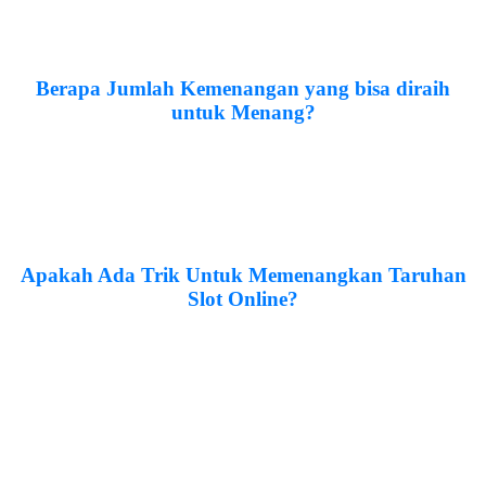
Elektronik wallet: Dana, Link, Gopay, OVO, Shopeepay dan
QRIS
Voucer88
Berapa Jumlah Kemenangan yang bisa diraih
untuk Menang?
Untuk perihal Kemenangan yang bisa didapat sangat bervariasi
tergantung mulai dari provider Slot Online yang akan anda mainkan
dan jenis judi online yang Anda pilih. Besar kemenangan yang bisa
setiap member dapatkan juga berdasarkan nominal taruhan yang
dipasang.
Apakah Ada Trik Untuk Memenangkan Taruhan
Slot Online?
Ada banyak cara yang efektif untuk mendapatkan kemenangan
bermain Slot Online di Dewaterbang. Di bawah ini trik yang kami
rekomendasikan untuk mendapat kemenangan besar:
Memilih game slot online yang memiliki RTP tertinggi.
Tidak disarankan untuk langsung melakukan taruhan dengan
jumlah yang tinggi.
Tidak bertahan di satu permainan, kami menyarankan pindah